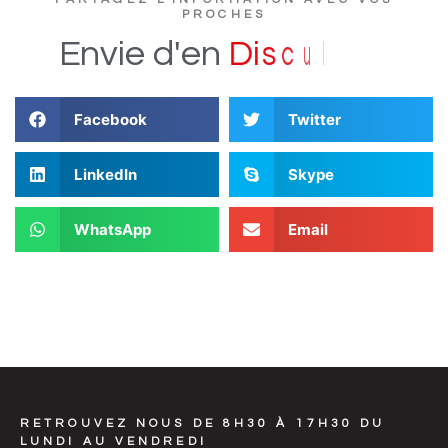
PROCHES
?
e
r
t
u
c
s
Envie
d'en
D
i
Facebook
Twitter
LinkedIn
Skype
WhatsApp
Email
RETROUVEZ NOUS DE 8H30 À 17H30 DU
LUNDI AU VENDREDI