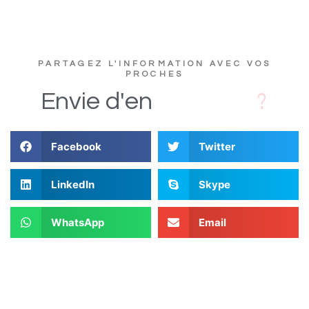
PARTAGEZ L'INFORMATION AVEC VOS
PROCHES
c
s
D
i
Envie
d'en
Facebook
Twitter
LinkedIn
Skype
WhatsApp
Email