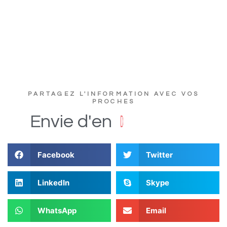
PARTAGEZ L'INFORMATION AVEC VOS
PROCHES
u
c
s
D
i
Envie
d'en
Facebook
Twitter
LinkedIn
Skype
WhatsApp
Email