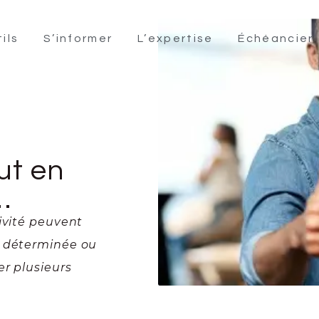
ils
S’informer
L’expertise
Échéancier
ut en
…
ivité peuvent
e déterminée ou
er plusieurs