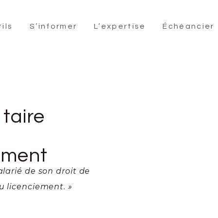
ils
S’informer
L’expertise
Échéancier
taire
iement
alarié de son droit de
u licenciement. »