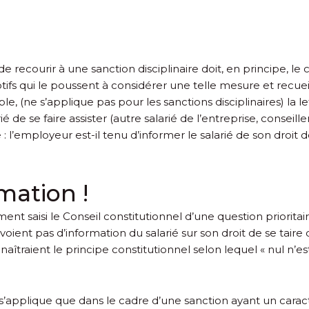
de recourir à une sanction disciplinaire doit, en principe, l
ifs qui le poussent à considérer une telle mesure et recueill
le, (ne s’applique pas pour les sanctions disciplinaires) la 
ié de se faire assister (autre salarié de l’entreprise, conseil
 l’employeur est-il tenu d’informer le salarié de son droit d
mation !
nt saisi le Conseil constitutionnel d’une question prioritair
évoient pas d’information du salarié sur son droit de se taire 
naîtraient le principe constitutionnel selon lequel « nul n’e
 s’applique que dans le cadre d’une sanction ayant un caract