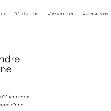
ils
S’informer
L’expertise
Échéancier
ondre
une
s 60 jours aux
cadre d’une