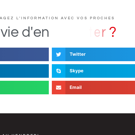
AGEZ L'INFORMATION AVEC VOS PROCHES
D
s
i
vie
d'en
Twitter
Skype
Email