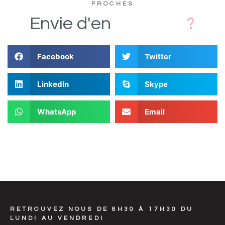
PROCHES
D
i
Envie
d'en
Facebook
Twitter
LinkedIn
Skype
WhatsApp
Email
RETROUVEZ NOUS DE 8H30 À 17H30 DU
LUNDI AU VENDREDI