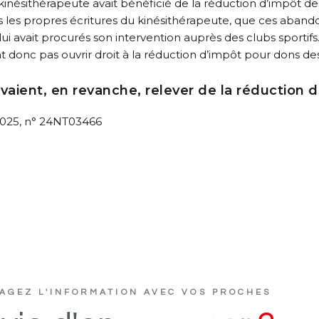
kinésithérapeute avait bénéficié de la réduction d’impôt des p
après les propres écritures du kinésithérapeute, que ces aban
 lui avait procurés son intervention auprès des clubs sport
t donc pas ouvrir droit à la réduction d’impôt pour dons des 
aient, en revanche, relever de la réduction 
 2025, n° 24NT03466
AGEZ L'INFORMATION AVEC VOS PROCHES