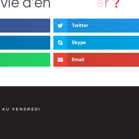
D
s
i
vie
d'en
Twitter
Skype
Email
 AU VENDREDI