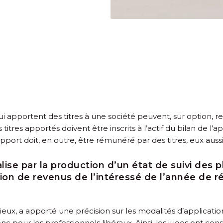
ui apportent des titres à une société peuvent, sur option, r
tres apportés doivent être inscrits à l’actif du bilan de l’
apport doit, en outre, être rémunéré par des titres, eux aussi
lise par la production d’un état de suivi des p
ation de revenus de l’intéressé de l’année de r
ntieux, a apporté une précision sur les modalités d’applicati
pour les professionnels libéraux. Ainsi, les juges ont con