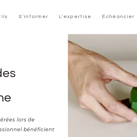
ils
S’informer
L’expertise
Échéancier
des
une
nérées lors de
essionnel bénéficient