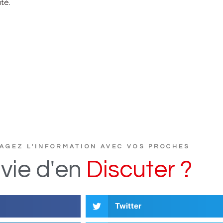
té.
AGEZ L'INFORMATION AVEC VOS PROCHES
vie
d'en
D
i
s
c
u
t
e
r
?
Twitter