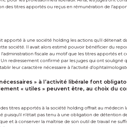
on des titres apportés ou reçus en rémunération de l’apport 
t apporté à une société holding les actions qu’il détenait
cette société. Il avait alors estimé pouvoir bénéficier du repo
 l’administration fiscale au motif que les titres apportés e
 Un redressement confirmé par les juges qui ont souligné qu
 établir leur caractère nécessaire à l’activité d’ophtalmologist
cessaires » à l’activité libérale font obligato
ement « utiles » peuvent être, au choix du con
des titres apportés à la société holding offrait au médecin la
té puisqu’il n’était pas tenu à une obligation de détention des 
ue et à conserver la maîtrise de son outil de travail ne suff