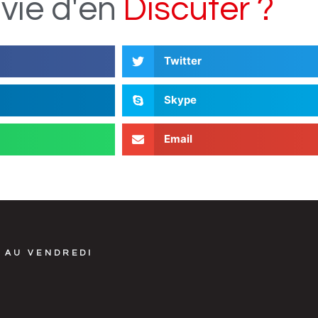
vie
d'en
D
i
s
c
u
t
e
r
?
Twitter
Skype
Email
 AU VENDREDI