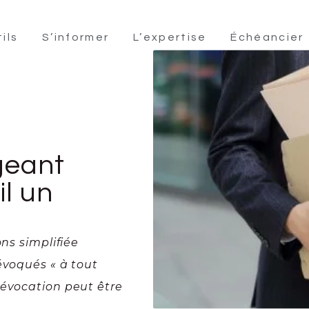
ils
S’informer
L’expertise
Échéancier
geant
il un
ons simplifiée
évoqués « à tout
révocation peut être