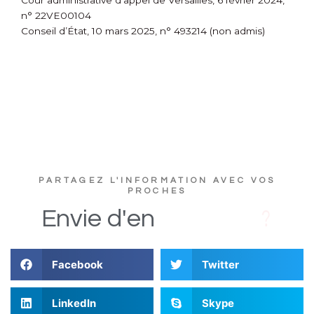
Cour administrative d’appel de Versailles, 6 février 2024,
n° 22VE00104
Conseil d’État, 10 mars 2025, n° 493214 (non admis)
PARTAGEZ L'INFORMATION AVEC VOS
PROCHES
D
s
i
Envie
d'en
Facebook
Twitter
LinkedIn
Skype