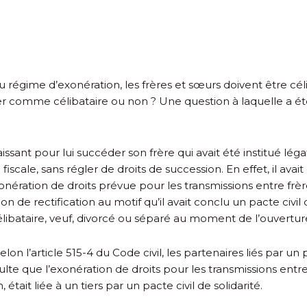
ime d’exonération, les frères et sœurs doivent être céliba
rer comme célibataire ou non ? Une question à laquelle a é
sant pour lui succéder son frère qui avait été institué léga
fiscale, sans régler de droits de succession. En effet, il av
’exonération de droits prévue pour les transmissions entre fr
on de rectification au motif qu’il avait conclu un pacte civil d
ibataire, veuf, divorcé ou séparé au moment de l’ouverture
selon l’article 515-4 du Code civil, les partenaires liés par un
te que l’exonération de droits pour les transmissions entr
était liée à un tiers par un pacte civil de solidarité.