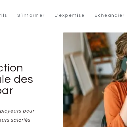
ils
S’informer
L’expertise
Échéancier
ction
ale des
par
mployeurs pour
eurs salariés