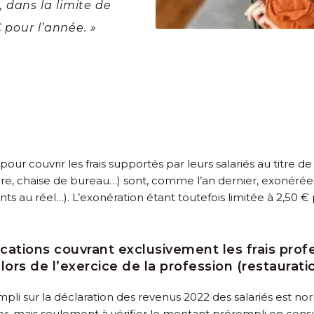
 dans la limite de
 pour l’année. »
ur couvrir les frais supportés par leurs salariés au titre de 
re, chaise de bureau…) sont, comme l’an dernier, exonérées 
au réel…). L’exonération étant toutefois limitée à 2,50 € p
cations couvrant exclusivement les frais profes
 lors de l’exercice de la profession (restaura
mpli sur la déclaration des revenus 2022 des salariés est n
r, mais seulement à vérifier le montant prérempli en consul