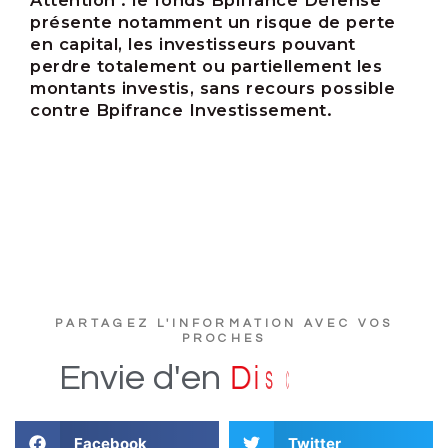
Attention :
le fonds Bpifrance Défense
présente notamment un risque de perte
en capital, les investisseurs pouvant
perdre totalement ou partiellement les
montants investis, sans recours possible
contre Bpifrance Investissement.
PARTAGEZ L'INFORMATION AVEC VOS
PROCHES
e
r
u
t
c
s
i
D
Envie
d'en
Facebook
Twitter