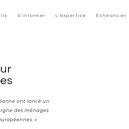
ils
S’informer
L’expertise
Échéancier
ur
des
péenne ont lancé un
épargne des ménages
 européennes. »