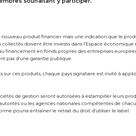
embres souhaitant y participer.
 nouveau produit financier mais une indication que le produit
s collectés doivent être investis dans l’Espace économique
er au financement en fonds propres des entreprises europée
ient pas d’une garantie publique.
 sur ces produits, chaque pays signataire est invité à appli
ciétés de gestion seront autorisées à estampiller leurs pro
autorités ou les agences nationales compétentes de chacu
me pourra entraîner le retrait du droit d’utiliser le label.