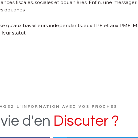
ances fiscales, sociales et douanières. Enfin, une messagerie 
les douanes.
sse qu’aux travailleurs indépendants, aux TPE et aux PME. Ma
 leur statut.
AGEZ L'INFORMATION AVEC VOS PROCHES
vie
d'en
D
i
s
c
u
t
e
r
?