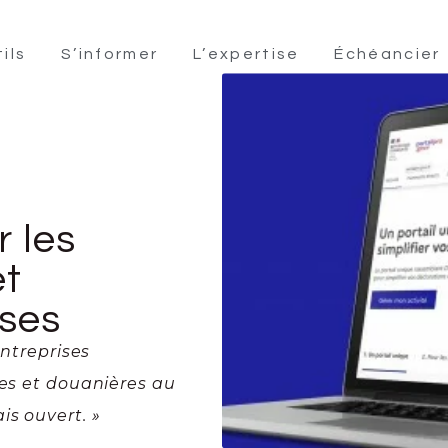
ils
S’informer
L’expertise
Échéancier
 les
et
ises
entreprises
les et douanières au
is ouvert. »