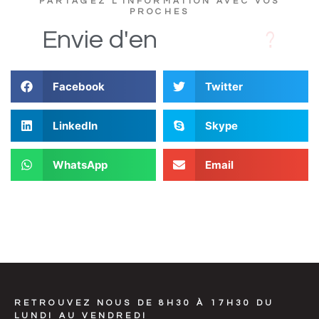
PARTAGEZ L'INFORMATION AVEC VOS
PROCHES
D
s
i
Envie
d'en
Facebook
Twitter
LinkedIn
Skype
WhatsApp
Email
RETROUVEZ NOUS DE 8H30 À 17H30 DU
LUNDI AU VENDREDI