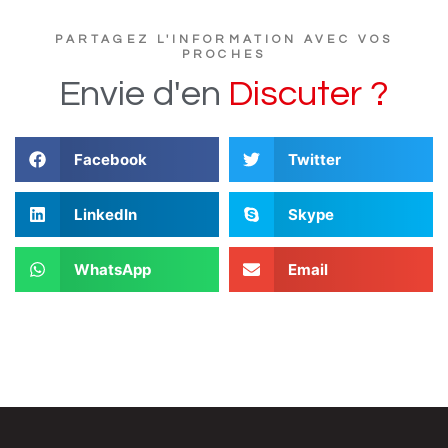
PARTAGEZ L'INFORMATION AVEC VOS
PROCHES
Envie
d'en
D
i
s
c
u
t
e
r
?
Facebook
Twitter
LinkedIn
Skype
WhatsApp
Email