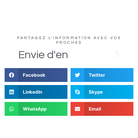
PARTAGEZ L'INFORMATION AVEC VOS
PROCHES
D
s
i
Envie
d'en
Facebook
Twitter
LinkedIn
Skype
WhatsApp
Email