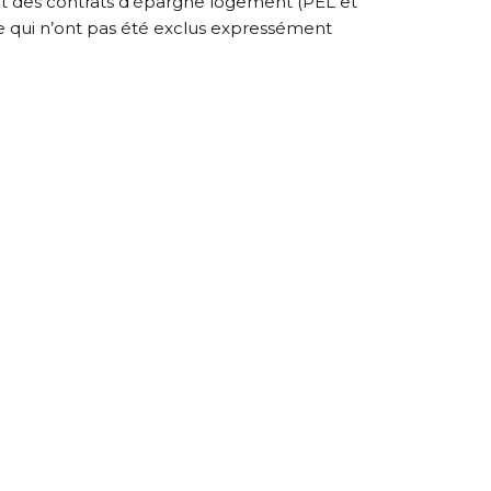
s et des contrats d’épargne logement (PEL et
e qui n’ont pas été exclus expressément