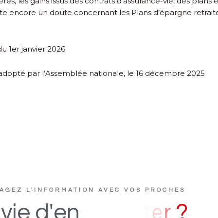
ières, les gains issus des contrats d’assurance-vie, des plan
ste encore un doute concernant les Plans d’épargne retrait
du 1
er
janvier 2026.
, adopté par l’Assemblée nationale, le 16 décembre 2025
AGEZ L'INFORMATION AVEC VOS PROCHES
D
s
i
vie
d'en