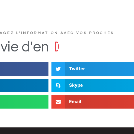
AGEZ L'INFORMATION AVEC VOS PROCHES
?
e
r
t
u
c
vie
d'en
D
i
s
Twitter
Skype
Email