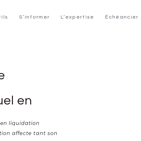
ils
S’informer
L’expertise
Échéancier
e
uel en
 en liquidation
tion affecte tant son