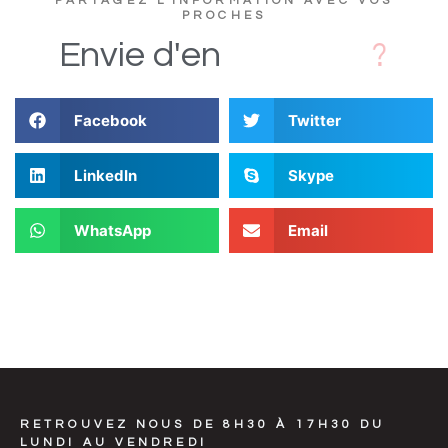
PARTAGEZ L'INFORMATION AVEC VOS
PROCHES
c
s
D
i
Envie
d'en
Facebook
Twitter
LinkedIn
Skype
WhatsApp
Email
RETROUVEZ NOUS DE 8H30 À 17H30 DU
LUNDI AU VENDREDI