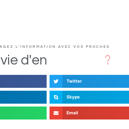
AGEZ L'INFORMATION AVEC VOS PROCHES
?
e
r
t
u
c
vie
d'en
D
i
s
Twitter
Skype
Email