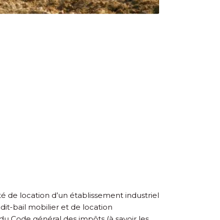
ité de location d’un établissement industriel
it-bail mobilier et de location
 du Code général des impôts (à savoir les