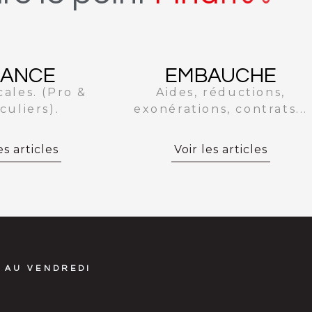
NANCE
EMBAUCHE
cales. (Pro &
Aides, réductions,
culiers).
exonérations, contrats...
es articles
Voir les articles
 AU VENDREDI