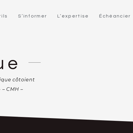
ils
S’informer
L’expertise
Échéancier
ue
ique côtoient
 » – CMH –