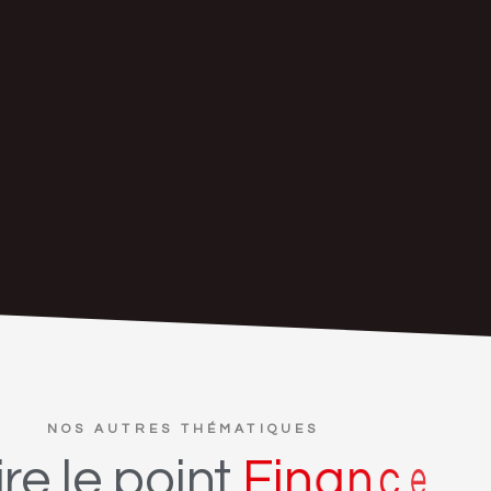
NOS AUTRES THÉMATIQUES
ire
le
point
F
i
n
a
n
c
e