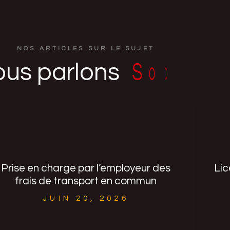
NOS ARTICLES SUR LE SUJET
ous
parlons
S
o
c
i
a
l
"J’ENVISAGE DE LICENCIER L’UN DE
MES SALARIÉS EN RAISON D’UNE
Prise en charge par l’employeur des
Lic
FAUTE GRAVE. SI LA PROCÉDURE DE
LICENCIEMENT EST MENÉE JUSQU’À
frais de transport en commun
SON TERME, MON SALARIÉ
BÉNÉFICIERA-T-IL D’UN PRÉAVIS ?.."
JUIN 20, 2026
Lire l'article