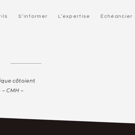
ils
S’informer
L’expertise
Échéancier
l
ique côtoient
 » – CMH –