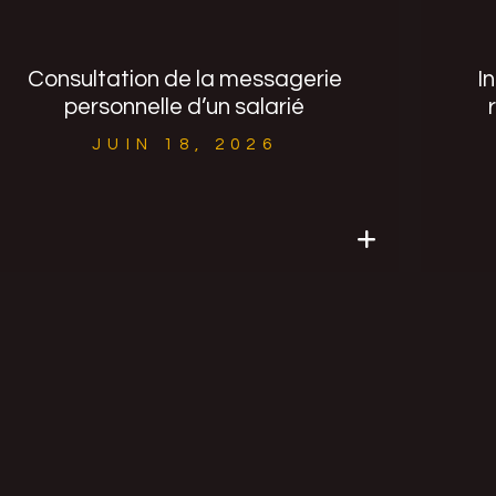
"NOUS ALLONS ACCUEILLIR DEUX
Consultation de la messagerie
I
STAGIAIRES EN SEPTEMBRE. DEVONS-
NOUS LES INSCRIRE SUR LE REGISTRE
personnelle d’un salarié
UNIQUE DU PERSONNEL ?.."
JUIN 18, 2026
Lire l'article