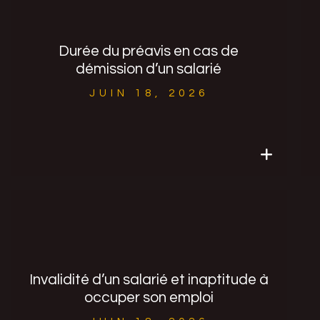
"JE SOUPÇONNE L’UN DE NOS
SALARIÉS DE DÉNIGRER L’ENTREPRISE
VIA LA MESSAGERIE INSTANTANÉE
PERSONNELLE QU’IL A LUI-MÊME
INSTALLÉE SUR SON ORDINATEUR
Durée du préavis en cas de
PROFESSIONNEL. PUIS-JE LIRE LE
démission d’un salarié
CONTENU DES MESSAGES QU’IL A
AINSI ÉCHANGÉS POUR, LE CAS
JUIN 18, 2026
ÉCHÉANT, PRONONCER UNE
SANCTION DISCIPLINAIRE À SON
ENCONTRE ?.."
Lire l'article
Invalidité d’un salarié et inaptitude à
occuper son emploi