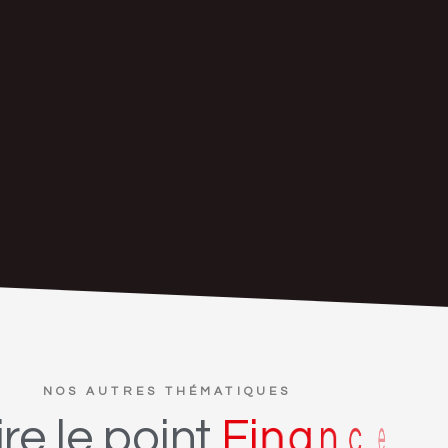
NOS AUTRES THÉMATIQUES
ire
le
point
F
i
n
a
n
c
e