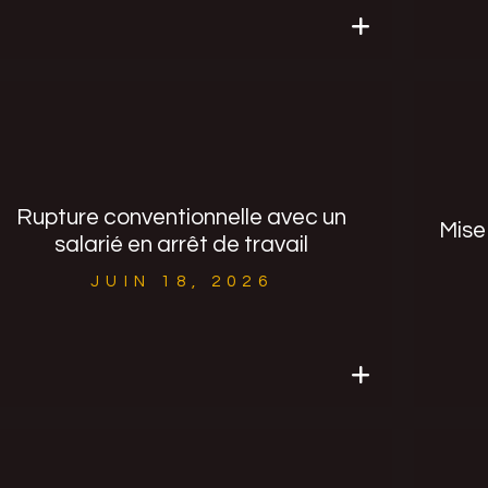
"NOUS ENVISAGEONS DE FAIRE
BÉNÉFICIER NOS SALARIÉS DE
Rupture conventionnelle avec un
Mise
CHÈQUES-VACANCES. POUVEZ-VOUS
salarié en arrêt de travail
NOUS EXPLIQUER COMMENT LES
METTRE EN PLACE ?.."
JUIN 18, 2026
Lire l'article