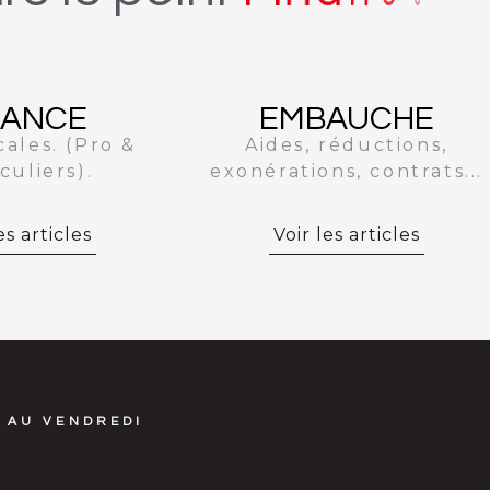
NANCE
EMBAUCHE
cales. (Pro &
Aides, réductions,
culiers).
exonérations, contrats...
es articles
Voir les articles
 AU VENDREDI