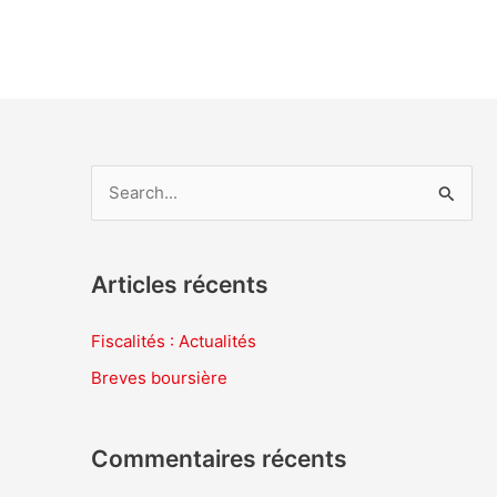
R
e
c
Articles récents
h
e
Fiscalités : Actualités
r
Breves boursière
c
h
Commentaires récents
e
r