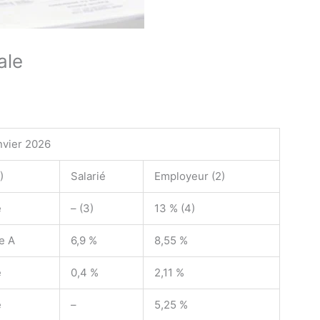
ale
nvier 2026
)
Salarié
Employeur
(2)
é
–
(3)
13 %
(4)
e A
6,9 %
8,55 %
é
0,4 %
2,11 %
é
–
5,25 %