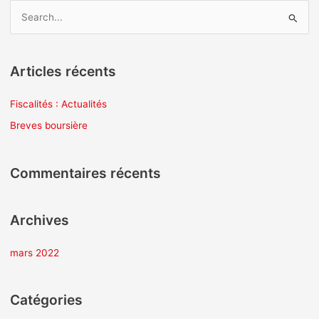
R
e
c
Articles récents
h
e
Fiscalités : Actualités
r
Breves boursière
c
h
Commentaires récents
e
r
Archives
:
mars 2022
Catégories