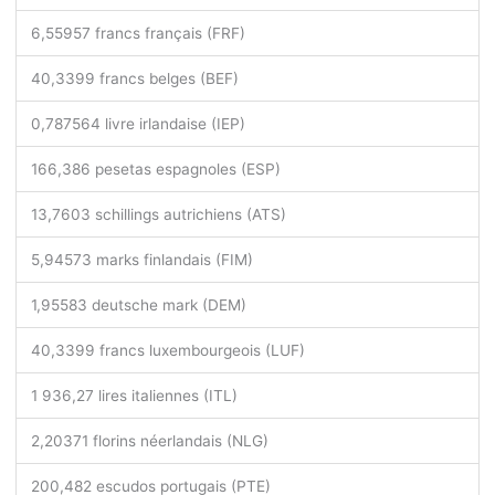
6,55957 francs français (FRF)
40,3399 francs belges (BEF)
0,787564 livre irlandaise (IEP)
166,386 pesetas espagnoles (ESP)
13,7603 schillings autrichiens (ATS)
5,94573 marks finlandais (FIM)
1,95583 deutsche mark (DEM)
40,3399 francs luxembourgeois (LUF)
1 936,27 lires italiennes (ITL)
2,20371 florins néerlandais (NLG)
200,482 escudos portugais (PTE)