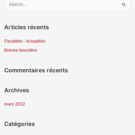
R
e
c
Articles récents
h
e
Fiscalités : Actualités
r
Breves boursière
c
h
Commentaires récents
e
r
Archives
:
mars 2022
Catégories