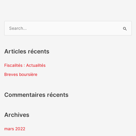
R
e
c
Articles récents
h
e
Fiscalités : Actualités
r
Breves boursière
c
h
Commentaires récents
e
r
Archives
:
mars 2022