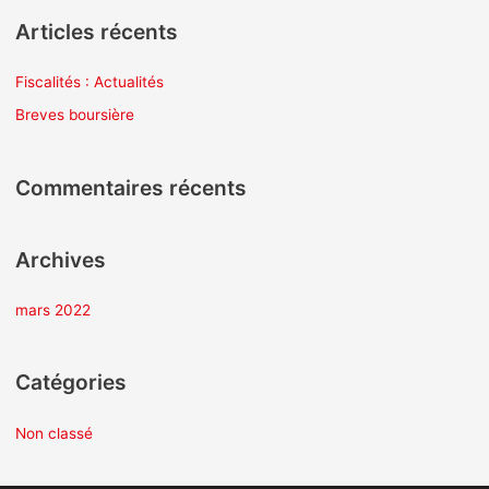
c
Articles récents
h
e
Fiscalités : Actualités
r
Breves boursière
c
h
Commentaires récents
e
r
Archives
:
mars 2022
Catégories
Non classé