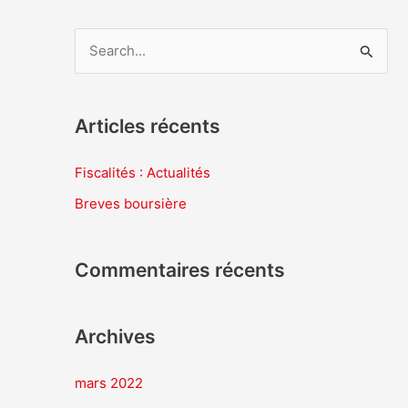
R
e
c
Articles récents
h
e
Fiscalités : Actualités
r
Breves boursière
c
h
Commentaires récents
e
r
Archives
:
mars 2022