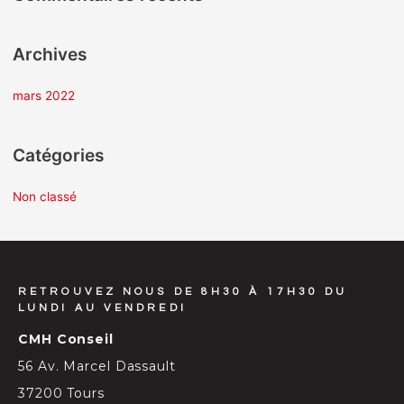
r
Archives
:
mars 2022
Catégories
Non classé
RETROUVEZ NOUS DE 8H30 À 17H30 DU
LUNDI AU VENDREDI
CMH Conseil
56 Av. Marcel Dassault
37200 Tours