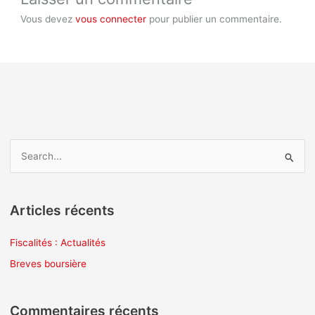
Vous devez
vous connecter
pour publier un commentaire.
R
e
c
Articles récents
h
e
Fiscalités : Actualités
r
Breves boursière
c
h
Commentaires récents
e