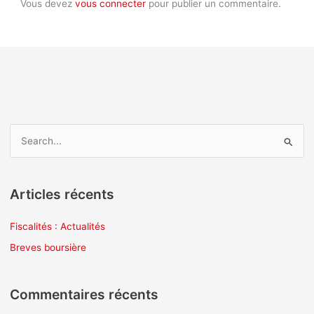
Vous devez
vous connecter
pour publier un commentaire.
R
e
c
Articles récents
h
e
Fiscalités : Actualités
r
Breves boursière
c
h
Commentaires récents
e
r