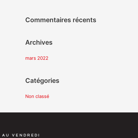
c
h
Commentaires récents
e
r
Archives
:
mars 2022
Catégories
Non classé
 AU VENDREDI