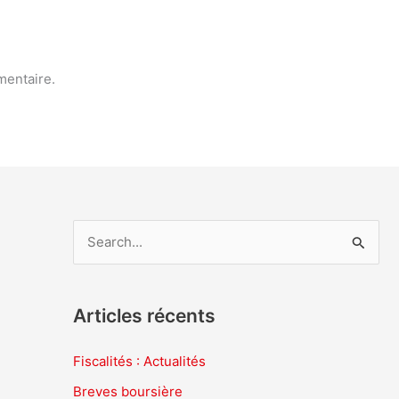
mentaire.
R
e
c
Articles récents
h
e
Fiscalités : Actualités
r
Breves boursière