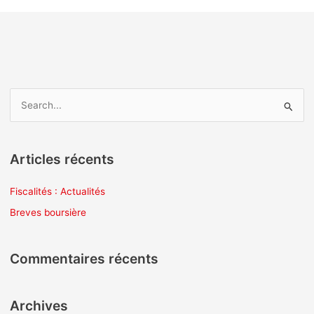
R
e
c
Articles récents
h
e
Fiscalités : Actualités
r
Breves boursière
c
h
Commentaires récents
e
r
Archives