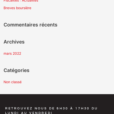
Fiscalités : Actualités
r
Breves boursière
c
h
Commentaires récents
e
r
Archives
:
mars 2022
Catégories
Non classé
RETROUVEZ NOUS DE 8H30 À 17H30 DU
LUNDI AU VENDREDI