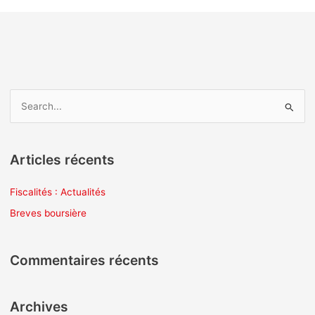
R
e
c
Articles récents
h
e
Fiscalités : Actualités
r
Breves boursière
c
h
Commentaires récents
e
r
Archives