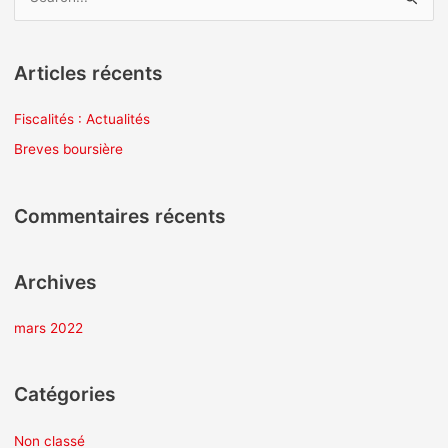
R
e
c
Articles récents
h
e
Fiscalités : Actualités
r
Breves boursière
c
h
Commentaires récents
e
r
Archives
:
mars 2022
Catégories
Non classé