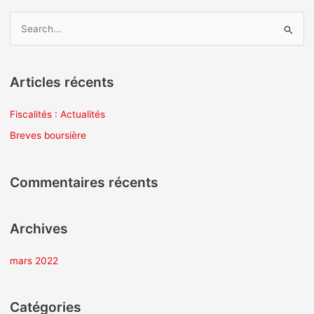
R
e
c
Articles récents
h
e
Fiscalités : Actualités
r
Breves boursière
c
h
Commentaires récents
e
r
Archives
:
mars 2022
Catégories