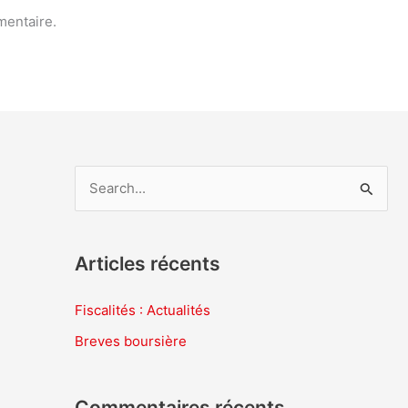
mentaire.
R
e
c
Articles récents
h
e
Fiscalités : Actualités
r
Breves boursière
c
h
Commentaires récents