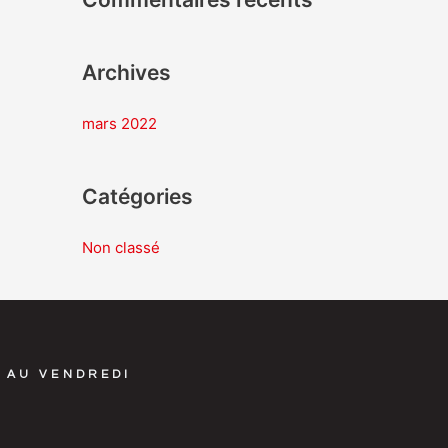
e
r
Archives
:
mars 2022
Catégories
Non classé
 AU VENDREDI