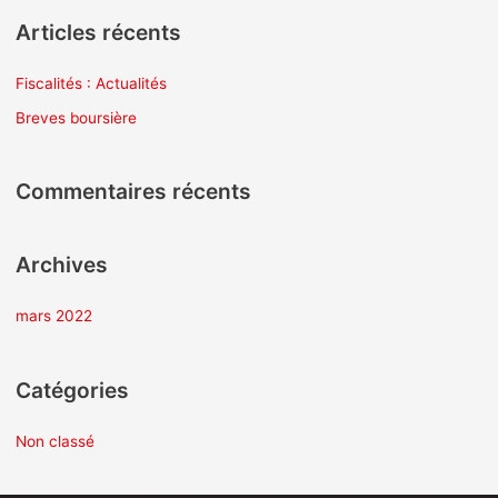
c
Articles récents
h
e
Fiscalités : Actualités
r
Breves boursière
c
h
Commentaires récents
e
r
Archives
:
mars 2022
Catégories
Non classé