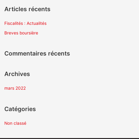
c
Articles récents
h
e
Fiscalités : Actualités
r
Breves boursière
c
h
Commentaires récents
e
r
Archives
:
mars 2022
Catégories
Non classé