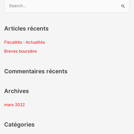
R
e
c
Articles récents
h
e
Fiscalités : Actualités
r
Breves boursière
c
h
Commentaires récents
e
r
Archives
:
mars 2022
Catégories