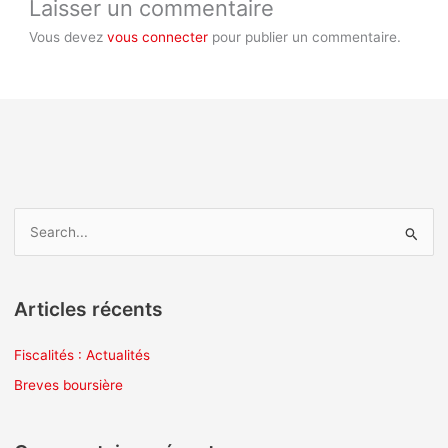
Laisser un commentaire
Vous devez
vous connecter
pour publier un commentaire.
R
e
c
Articles récents
h
e
Fiscalités : Actualités
r
Breves boursière
c
h