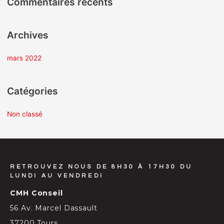
Commentaires récents
e
r
Archives
:
mars 2022
Catégories
Non classé
RETROUVEZ NOUS DE 8H30 À 17H30 DU
LUNDI AU VENDREDI
CMH Conseil
56 Av. Marcel Dassault
37200 Tours