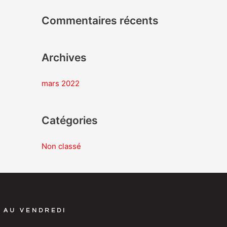
h
Commentaires récents
e
r
Archives
:
mars 2022
Catégories
Non classé
 AU VENDREDI