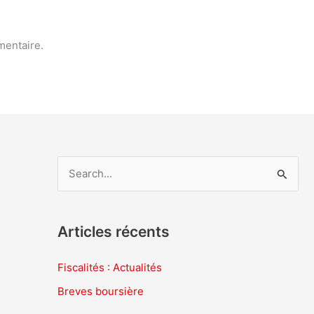
mentaire.
R
e
c
Articles récents
h
e
Fiscalités : Actualités
r
Breves boursière
c