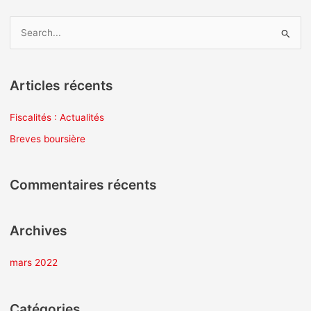
R
e
c
Articles récents
h
e
Fiscalités : Actualités
r
Breves boursière
c
h
Commentaires récents
e
r
Archives
:
mars 2022
Catégories