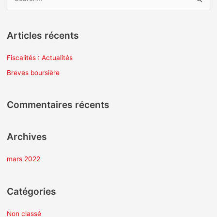
R
e
c
Articles récents
h
e
Fiscalités : Actualités
r
Breves boursière
c
h
Commentaires récents
e
r
Archives
:
mars 2022
Catégories
Non classé