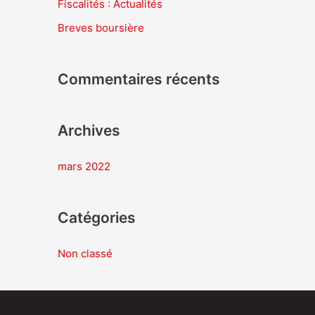
Fiscalités : Actualités
r
Breves boursière
c
h
Commentaires récents
e
r
Archives
:
mars 2022
Catégories
Non classé