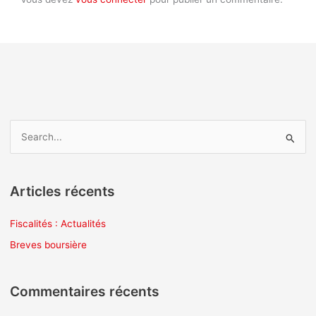
R
e
c
Articles récents
h
e
Fiscalités : Actualités
r
Breves boursière
c
h
Commentaires récents
e
r